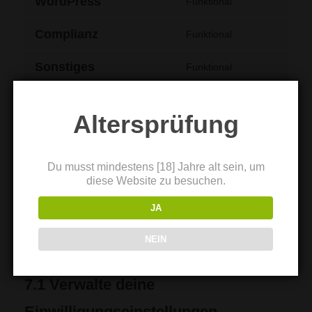
WordPress
Funktional
Complianz
Funktional
Sonstiges
Funktional
7. Einwilligung
Altersprüfung
Wenn du unsere Website das erste Mal besuchst, zeigen
wir dir ein Pop-Up mit einer Erklärung über Cookies. Sobald
du auf „Einstellungen speichern“ klickst, gibst du uns deine
Du musst mindestens [18] Jahre alt sein, um
Einwilligung alle von dir gewählten Kategorien von Cookies
diese Website zu besuchen.
und Plugins wie in dieser Cookie-Erklärung beschrieben zu
JA
verwenden. Du kannst die Verwendung von Cookies über
deinen Browser deaktivieren, aber bitte beachte, dass
unsere Website dann unter Umständen nicht richtig
NEIN
funktioniert.
7.1 Verwalte deine
Einwilligungseinstellungen