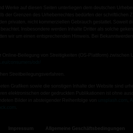
 und Werke auf diesen Seiten unterliegen dem deutschen Urheberr
lb der Grenzen des Urheberrechtes bedürfen der schriftlichen Z
en privaten, nicht kommerziellen Gebrauch gestattet. Soweit die
r beachtet. Insbesondere werden Inhalte Dritter als solche geken
tten wir um einen entsprechenden Hinweis. Bei Bekanntwerden 
r Online-Beilegung von Streitigkeiten (OS-Plattform) zwischen
pa.eu/consumers/odr/
chen Streitbeilegungsverfahren.
ten Grafiken sowie die sonstigen Inhalte der Website sind urheb
ren elektronischen oder gedruckten Publikationen ist ohne aus
endeten Bilder in absteigender Reihenfolge von
unsplash.com
,
A
tock.com
.
Impressum
Allgemeine Geschäftsbedingungen